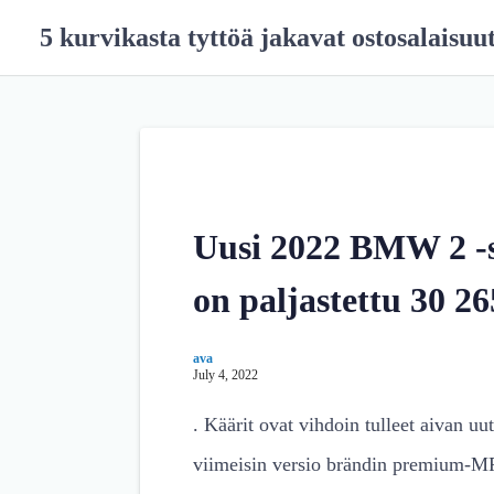
S
5 kurvikasta tyttöä jakavat ostosalaisuu
k
i
p
t
o
c
o
n
Uusi 2022 BMW 2 -sa
t
e
on paljastettu 30 2
n
t
ava
July 4, 2022
. Käärit ovat vihdoin tulleet aivan 
viimeisin versio brändin premium-MP