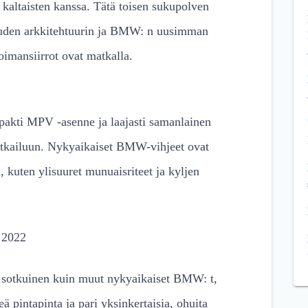
kaltaisten kanssa. Tätä toisen sukupolven
 uuden arkkitehtuurin ja BMW: n uusimman
oimansiirrot ovat matkalla.
pakti MPV -asenne ja laajasti samanlainen
 matkailuun. Nykyaikaiset BMW-vihjeet ovat
, kuten ylisuuret munuaisriteet ja kyljen
S 2022
 sotkuinen kuin muut nykyaikaiset BMW: t,
leä pintapinta ja pari yksinkertaisia, ohuita