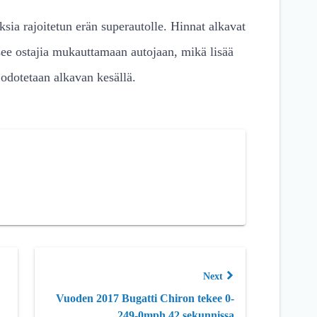
uksia rajoitetun erän superautolle. Hinnat alkavat
see ostajia mukauttamaan autojaan, mikä lisää
 odotetaan alkavan kesällä.
Next
Vuoden 2017 Bugatti Chiron tekee 0-
249-0mph 42 sekunnissa