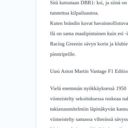
Sitä kutsutaan DBR1: ksi, ja siinä on 
tunnettua kilpailuautoa.
Kuten brändin kuvat havainnollistuva
llä on sama maalipintainen kuin esi -
Racing Greenin sävyn korin ja klubien
pinstripeille.
Uusi Aston Martin Vantage F1 Edition
Vielä enemmän nyökkäyksessä 1950 -lu
viimeistelty sekoituksessa ruskeaa n
tukiasuunnitelmiin läpinäkyvän kanna
viimeistelty samassa vihreässä sävyss