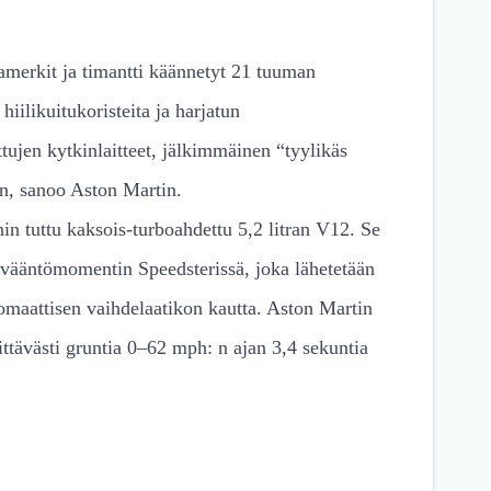
amerkit ja timantti käännetyt 21 tuuman
iilikuitukoristeita ja harjatun
tujen kytkinlaitteet, jälkimmäinen “tyylikäs
an, sanoo Aston Martin.
in tuttu kaksois-turboahdettu 5,2 litran V12. Se
vääntömomentin Speedsterissä, joka lähetetään
maattisen vaihdelaatikon kautta. Aston Martin
ittävästi gruntia 0–62 mph: n ajan 3,4 sekuntia