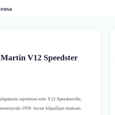
tensa
n Martin V12 Speedster
lipaketin rajoitetun erän V12 Speedsterille,
 menestyvän 1950 -luvun kilpailijan mukaan.