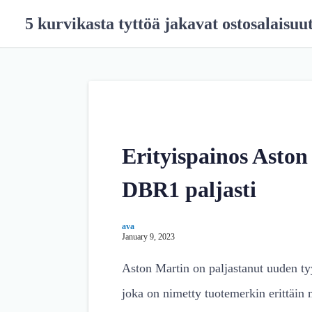
S
5 kurvikasta tyttöä jakavat ostosalaisuu
k
i
p
t
o
c
o
n
Erityispainos Asto
t
e
DBR1 paljasti
n
t
ava
January 9, 2023
Aston Martin on paljastanut uuden tyy
joka on nimetty tuotemerkin erittäin