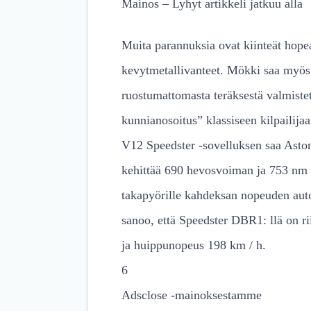
Mainos – Lyhyt artikkeli jatkuu alla
Muita parannuksia ovat kiinteät hope
kevytmetallivanteet. Mökki saa myös h
ruostumattomasta teräksestä valmistet
kunnianosoitus” klassiseen kilpailija
V12 Speedster -sovelluksen saa Aston
kehittää 690 hevosvoiman ja 753 nm 
takapyörille kahdeksan nopeuden auto
sanoo, että Speedster DBR1: llä on ri
ja huippunopeus 198 km / h.
6
Adsclose -mainoksestamme