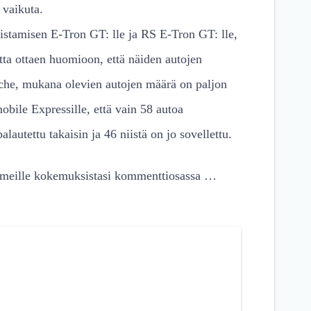
 vaikuta.
istamisen E-Tron GT: lle ja RS E-Tron GT: lle,
ta ottaen huomioon, että näiden autojen
he, mukana olevien autojen määrä on paljon
bile Expressille, että vain 58 autoa
autettu takaisin ja 46 niistä on jo sovellettu.
 meille kokemuksistasi kommenttiosassa …