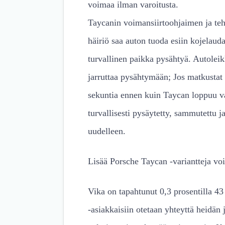
voimaa ilman varoitusta.
Taycanin voimansiirtoohjaimen ja teh
häiriö saa auton tuoda esiin kojelaud
turvallinen paikka pysähtyä. Autoleikk
jarruttaa pysähtymään; Jos matkustat
sekuntia ennen kuin Taycan loppuu va
turvallisesti pysäytetty, sammutettu j
uudelleen.
Lisää Porsche Taycan -variantteja vois
Vika on tapahtunut 0,3 prosentilla 43
-asiakkaisiin otetaan yhteyttä heidän