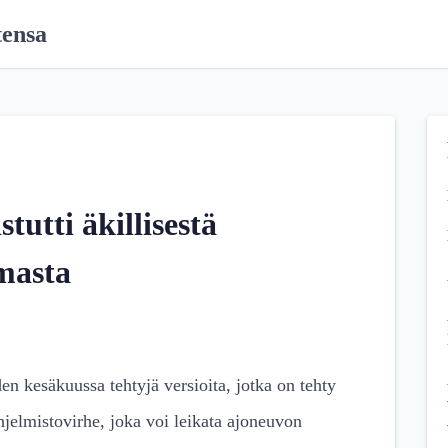
tensa
utti äkillisestä
masta
n kesäkuussa tehtyjä versioita, jotka on tehty
jelmistovirhe, joka voi leikata ajoneuvon