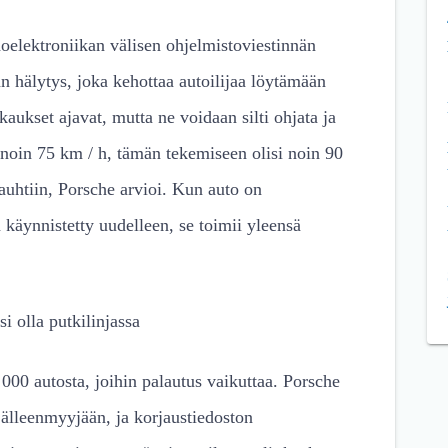
oelektroniikan välisen ohjelmistoviestinnän
an hälytys, joka kehottaa autoilijaa löytämään
aukset ajavat, mutta ne voidaan silti ohjata ja
 noin 75 km / h, tämän tekemiseen olisi noin 90
uhtiin, Porsche arvioi. Kun auto on
a käynnistetty uudelleen, se toimii yleensä
i olla putkilinjassa
 000 autosta, joihin palautus vaikuttaa. Porsche
 jälleenmyyjään, ja korjaustiedoston