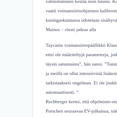
valmistuminen kestää noin tunnin. Kor
vaatii voimansiirtoohjaimen kalibroi
kuningaskunnassa odotetaan sisältyv
Mainos – viesti jatkuu alla
Taycanin voimansiirtopäällikkö Klaus
ettei ole määriteltyjä parametreja, j
täysin satunnaista”, hän sanoi. ”Tun
ja meillä on ollut intensiivisiä lisäte
tarkistaaksesi ongelman. Ei ole joukko
automaattisesti. ”
Rechberger kertoi, että ohjelmisto-on
Porschen seuraavaa EV-julkaisua, tule