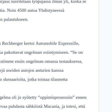
jaus suoritetaan työpajassa ilman yli, koska se
ntia. Noin 4500 autoa Yhdistyneessä
än palautukseen.
 Rechberger kertoi Automobile Expressille,
otka pakottavat ongelman esiintymiseen. “Se on
nistimme ensin ongelman omassa testauksessa,
stejä useiden autojen anturien kanssa
 skenaarioita, jotka toistaa tilannetta
gelma oli jo syötetty ”oppimisprosessiin” ennen
vaa puhdasta sähköistä Macania, ja totesi, että