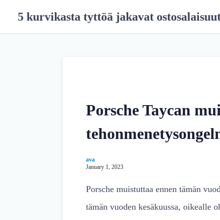
S
5 kurvikasta tyttöä jakavat ostosalaisuu
k
i
p
t
o
c
o
n
Porsche Taycan muist
t
e
tehonmenetysongel
n
t
ava
January 1, 2023
Porsche muistuttaa ennen tämän vuode
tämän vuoden kesäkuussa, oikealle oh