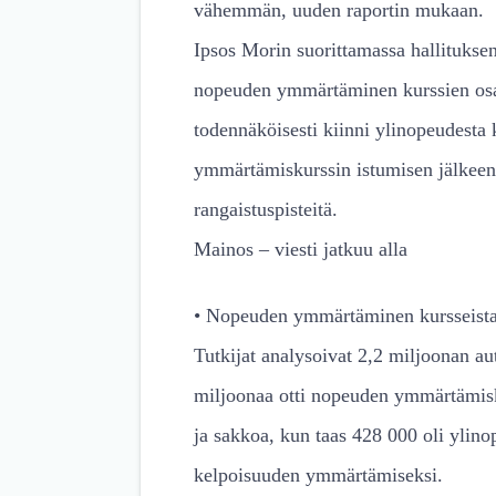
vähemmän, uuden raportin mukaan.
Ipsos Morin suorittamassa hallituksen
nopeuden ymmärtäminen kurssien osal
todennäköisesti kiinni ylinopeudest
ymmärtämiskurssin istumisen jälkeen 
rangaistuspisteitä.
Mainos – viesti jatkuu alla
• Nopeuden ymmärtäminen kursseista: 
Tutkijat analysoivat 2,2 miljoonan aut
miljoonaa otti nopeuden ymmärtämisku
ja sakkoa, kun taas 428 000 oli ylino
kelpoisuuden ymmärtämiseksi.