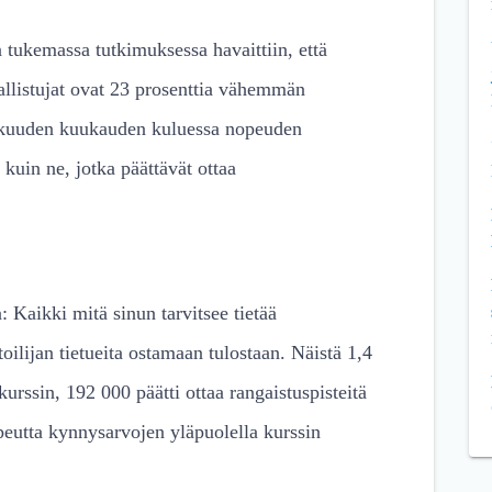
 tukemassa tutkimuksessa havaittiin, että
listujat ovat 23 prosenttia vähemmän
a kuuden kuukauden kuluessa nopeuden
kuin ne, jotka päättävät ottaa
Kaikki mitä sinun tarvitsee tietää
oilijan tietueita ostamaan tulostaan. Näistä 1,4
rssin, 192 000 päätti ottaa rangaistuspisteitä
peutta kynnysarvojen yläpuolella kurssin