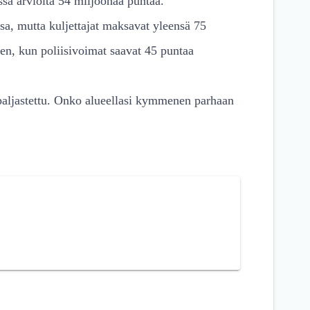
sa arviolta 54 miljoonaa puntaa.
sa, mutta kuljettajat maksavat yleensä 75
en, kun poliisivoimat saavat 45 puntaa
 paljastettu. Onko alueellasi kymmenen parhaan