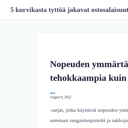
S
5 kurvikasta tyttöä jakavat ostosalaisuu
k
i
p
t
o
c
o
n
Nopeuden ymmärtäm
t
e
tehokkaampia kuin 
n
t
ava
August 9, 2022
-sarjat, jotka käyttävät nopeuden ymmä
annetaan rangaistuspisteitä ja sakko