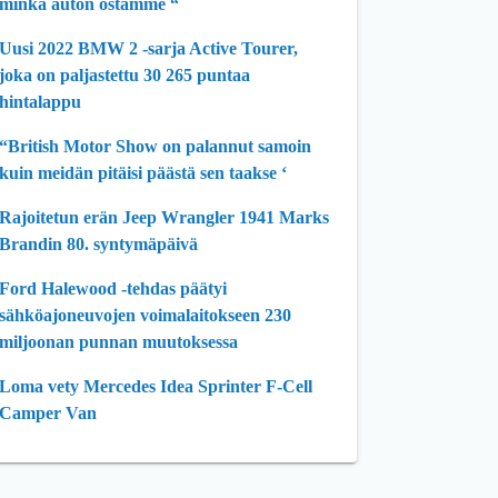
minkä auton ostamme “
Uusi 2022 BMW 2 -sarja Active Tourer,
joka on paljastettu 30 265 puntaa
hintalappu
“British Motor Show on palannut samoin
kuin meidän pitäisi päästä sen taakse ‘
Rajoitetun erän Jeep Wrangler 1941 Marks
Brandin 80. syntymäpäivä
Ford Halewood -tehdas päätyi
sähköajoneuvojen voimalaitokseen 230
miljoonan punnan muutoksessa
Loma vety Mercedes Idea Sprinter F-Cell
Camper Van