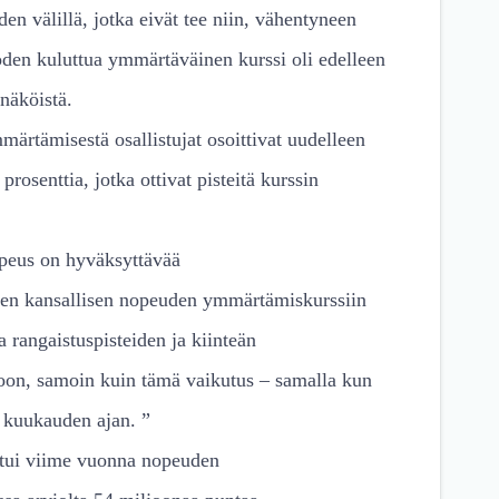
n välillä, jotka eivät tee niin, vähentyneen
den kuluttua ymmärtäväinen kurssi oli edelleen
näköistä.
ärtämisestä osallistujat osoittivat uudelleen
osenttia, jotka ottivat pisteitä kurssin
nopeus on hyväksyttävää
minen kansallisen nopeuden ymmärtämiskurssiin
a rangaistuspisteiden ja kiinteän
koon, samoin kuin tämä vaikutus – samalla kun
6 kuukauden ajan. ”
istui viime vuonna nopeuden