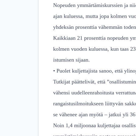
Nopeuden ymmärtämiskurssien ja niide
ajan kuluessa, mutta jopa kolmen vuo
yhdeksän prosenttia vähemmän toden
Kaikkiaan 21 prosenttia nopeuden ymm
kolmen vuoden kuluessa, kun taas 23 pr
istumisen sijaan.
• Puolet kuljettajista sanoo, että yli
Tutkijat päättelivät, että ”osallistu
vähensi uudelleenrahoitusta verrattun
rangaistusilmoitukseen liittyvän sak
se vähenee ajan myötä – jatkui yli 3
Noin 1,4 miljoonaa kuljettajaa osall