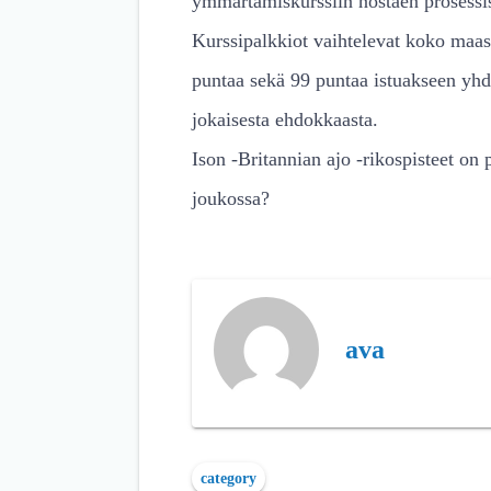
ymmärtämiskurssiin nostaen prosessis
Kurssipalkkiot vaihtelevat koko maas
puntaa sekä 99 puntaa istuakseen yhd
jokaisesta ehdokkaasta.
Ison -Britannian ajo -rikospisteet on
joukossa?
ava
category