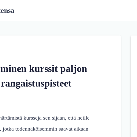
tensa
inen kurssit paljon
rangaistuspisteet
rtämistä kursseja sen sijaan, että heille
ja, jotka todennäköisemmin saavat aikaan