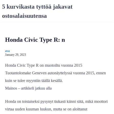
S
5 kurvikasta tyttöä jakavat
k
ostosalaisuutensa
i
p
t
o
Honda Civic Type R: n
c
o
ava
n
January 29, 2023
t
e
Honda Civic Type R on muotoiltu vuonna 2015
n
Tuotantolomake Geneven autonäyttelyssä vuonna 2015, ennen
t
kuin se tulee myyntiin täällä kesällä.
Mainos – artikkeli jatkuu alla
Honda on toistaiseksi pysynyt tiukasti kiinni siitä, mikä moottori
virtaa uuden kuuman luukun, mutta se on aloittanut