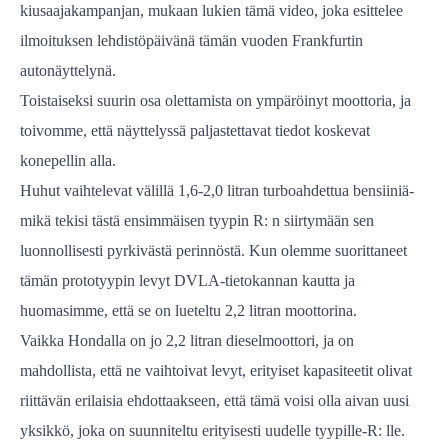
kiusaajakampanjan, mukaan lukien tämä video, joka esittelee
ilmoituksen lehdistöpäivänä tämän vuoden Frankfurtin
autonäyttelynä.
Toistaiseksi suurin osa olettamista on ympäröinyt moottoria, ja
toivomme, että näyttelyssä paljastettavat tiedot koskevat
konepellin alla.
Huhut vaihtelevat välillä 1,6-2,0 litran turboahdettua bensiiniä-
mikä tekisi tästä ensimmäisen tyypin R: n siirtymään sen
luonnollisesti pyrkivästä perinnöstä. Kun olemme suorittaneet
tämän prototyypin levyt DVLA-tietokannan kautta ja
huomasimme, että se on lueteltu 2,2 litran moottorina.
Vaikka Hondalla on jo 2,2 litran dieselmoottori, ja on
mahdollista, että ne vaihtoivat levyt, erityiset kapasiteetit olivat
riittävän erilaisia ​​ehdottaakseen, että tämä voisi olla aivan uusi
yksikkö, joka on suunniteltu erityisesti uudelle tyypille-R: lle.