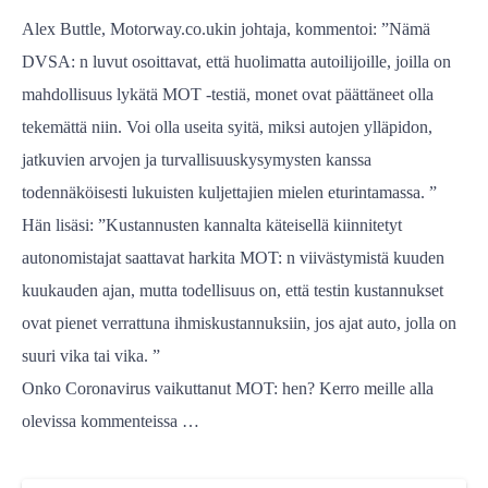
Alex Buttle, Motorway.co.ukin johtaja, kommentoi: ”Nämä
DVSA: n luvut osoittavat, että huolimatta autoilijoille, joilla on
mahdollisuus lykätä MOT -testiä, monet ovat päättäneet olla
tekemättä niin. Voi olla useita syitä, miksi autojen ylläpidon,
jatkuvien arvojen ja turvallisuuskysymysten kanssa
todennäköisesti lukuisten kuljettajien mielen eturintamassa. ”
Hän lisäsi: ”Kustannusten kannalta käteisellä kiinnitetyt
autonomistajat saattavat harkita MOT: n viivästymistä kuuden
kuukauden ajan, mutta todellisuus on, että testin kustannukset
ovat pienet verrattuna ihmiskustannuksiin, jos ajat auto, jolla on
suuri vika tai vika. ”
Onko Coronavirus vaikuttanut MOT: hen? Kerro meille alla
olevissa kommenteissa …