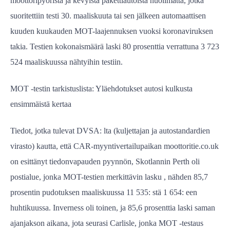
moottoripyöristä ja kevyistä pakettiautoista huolimatta, jotka
suoritettiin testi 30. maaliskuuta tai sen jälkeen automaattisen
kuuden kuukauden MOT-laajennuksen vuoksi koronaviruksen
takia. Testien kokonaismäärä laski 80 prosenttia verrattuna 3 723
524 maaliskuussa nähtyihin testiin.
MOT -testin tarkistuslista: Yläehdotukset autosi kulkusta
ensimmäistä kertaa
Tiedot, jotka tulevat DVSA: lta (kuljettajan ja autostandardien
virasto) kautta, että CAR-myyntivertailupaikan moottoritie.co.uk
on esittänyt tiedonvapauden pyynnön, Skotlannin Perth oli
postialue, jonka MOT-testien merkittävin lasku , nähden 85,7
prosentin pudotuksen maaliskuussa 11 535: stä 1 654: een
huhtikuussa. Inverness oli toinen, ja 85,6 prosenttia laski saman
ajanjakson aikana, jota seurasi Carlisle, jonka MOT -testaus