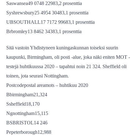
Saswansea49 0748 22983,2 prosenttia
Syshrewsbury25 4954 30483,1 prosenttia
UBSOUTHALL17 7172 99683,1 prosenttia
Brbromley13 8462 34383,1 prosenttia
Sitä vastoin Yhdistyneen kuningaskunnan toiseksi suurin
kaupunki, Birmingham, oli posti -alue, joka näki eniten MOT -
testejä huhtikuussa 2020 – tapahtui noin 21 324. Sheffield oli
toinen, jota seurasi Nottingham.
Postcodepostal areamots – huhtikuu 2020
Bbirmingham21,324
Ssheffield18,170
Ngnottingham15,115
BSBRISTOL14 246
Pepeterborough12,988