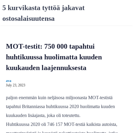
S
5 kurvikasta tyttöä jakavat
k
ostosalaisuutensa
i
p
t
o
MOT-testit: 750 000 tapahtui
c
o
huhtikuussa huolimatta kuuden
n
kuukauden laajennuksesta
t
e
ava
n
July 23, 2023
t
paljon enemmän kuin neljäsosa miljoonasta MOT-testistä
tapahtui Britanniassa huhtikuussa 2020 huolimatta kuuden
kuukauden lisäajasta, joka oli toteutettu.
Huhtikuussa 2020 oli 746 157 MOT-testiä kaikista autoista,