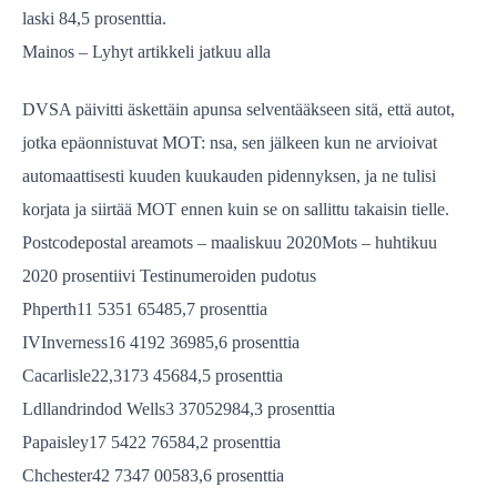
laski 84,5 prosenttia.
Mainos – Lyhyt artikkeli jatkuu alla
DVSA päivitti äskettäin apunsa selventääkseen sitä, että autot,
jotka epäonnistuvat MOT: nsa, sen jälkeen kun ne arvioivat
automaattisesti kuuden kuukauden pidennyksen, ja ne tulisi
korjata ja siirtää MOT ennen kuin se on sallittu takaisin tielle.
Postcodepostal areamots – maaliskuu 2020Mots – huhtikuu
2020 prosentiivi Testinumeroiden pudotus
Phperth11 5351 65485,7 prosenttia
IVInverness16 4192 36985,6 prosenttia
Cacarlisle22,3173 45684,5 prosenttia
Ldllandrindod Wells3 37052984,3 prosenttia
Papaisley17 5422 76584,2 prosenttia
Chchester42 7347 00583,6 prosenttia